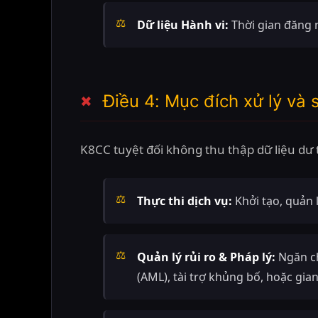
Dữ liệu Hành vi:
Thời gian đăng n
Điều 4: Mục đích xử lý và 
K8CC tuyệt đối không thu thập dữ liệu dư 
Thực thi dịch vụ:
Khởi tạo, quản 
Quản lý rủi ro & Pháp lý:
Ngăn ch
(AML), tài trợ khủng bố, hoặc gia