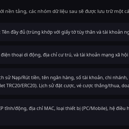
ới nền tảng, các nhóm dữ liệu sau sẽ được lưu trữ một c
:
Tên đầy đủ (trùng khớp với giấy tờ tùy thân và tài khoản n
 điện thoại di động, địa chỉ cư trú, và tài khoản mạng xã hội 
ch sử Nạp/Rút tiền, tên ngân hàng, số tài khoản, chi nhánh, 
llet TRC20/ERC20). Lịch sử đặt cược, vé cược thắng/thua, do
IP tĩnh/động, địa chỉ MAC, loại thiết bị (PC/Mobile), hệ điều