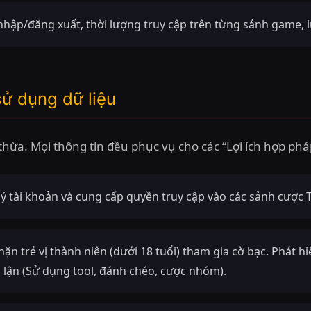
hập/đăng xuất, thời lượng truy cập trên từng sảnh game, 
sử dụng dữ liệu
thừa. Mọi thông tin đều phục vụ cho các “Lợi ích hợp ph
lý tài khoản và cung cấp quyền truy cập vào các sảnh cược 
ặn trẻ vị thành niên (dưới 18 tuổi) tham gia cờ bạc. Phát h
n lận (Sử dụng tool, đánh chéo, cược nhóm).