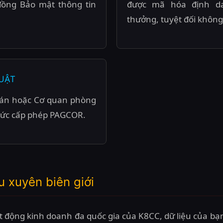
đồng Bảo mật thông tin
được mã hóa định dan
thưởng, tuyệt đối không
UẬT
a án hoặc Cơ quan phòng
chức cấp phép PAGCOR.
u xuyên biên giới
 động kinh doanh đa quốc gia của K8CC, dữ liệu của bạn c